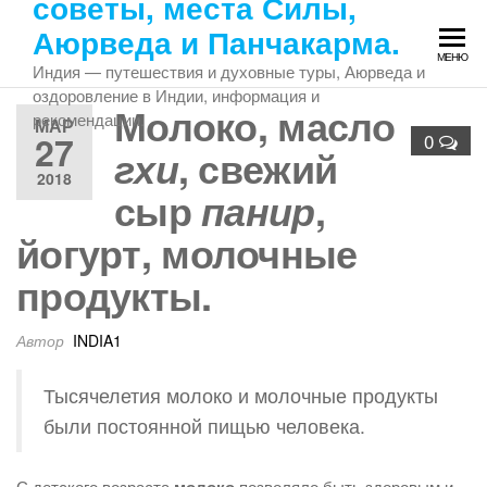
советы, места Силы,
Перейти
Аюрведа и Панчакарма.
к
МЕНЮ
содержимому
Индия — путешествия и духовные туры, Аюрведа и
оздоровление в Индии, информация и
Молоко, масло
рекомендации.
МАР
27
0
, свежий
гхи
2018
сыр
,
панир
йогурт, молочные
продукты.
Автор
INDIA1
Тысячелетия молоко и молочные продукты
были постоянной пищью человека.
С детского возраста
позволяло быть здоровым и