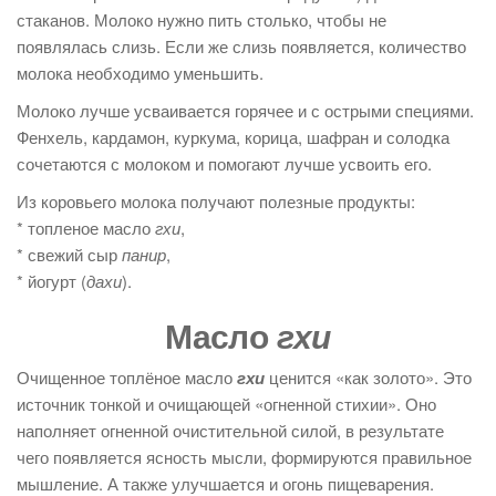
стаканов. Молоко нужно пить столько, чтобы не
появлялась слизь. Если же слизь появляется, количество
молока необходимо уменьшить.
Молоко лучше усваивается горячее и с острыми специями.
Фенхель, кардамон, куркума, корица, шафран и солодка
сочетаются с молоком и помогают лучше усвоить его.
Из коровьего молока получают полезные продукты:
* топленое масло
гхи
,
* свежий сыр
панир
,
* йогурт (
дахи
).
Масло
гхи
Очищенное топлёное масло
гхи
ценится «как золото». Это
источник тонкой и очищающей «огненной стихии». Оно
наполняет огненной очистительной силой, в результате
чего появляется ясность мысли, формируются правильное
мышление. А также улучшается и огонь пищеварения.