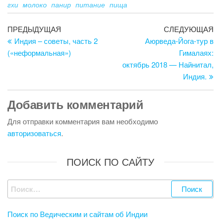
гхи
молоко
панир
питание
пища
Навигация
Предыдущая
С
ПРЕДЫДУЩАЯ
СЛЕДУЮЩАЯ
запись
за
Индия – советы, часть 2
Аюрведа-Йога-тур в
по
(«неформальная»)
Гималаях:
записям
октябрь 2018 — Найнитал,
Индия.
Добавить комментарий
Для отправки комментария вам необходимо
авторизоваться
.
ПОИСК ПО САЙТУ
Найти:
Поиск по Ведическим и сайтам об Индии