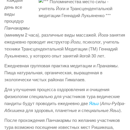
день все
виды
процедур
Панчакармы
(минимум 2 часа), различные виды массажей.
Йога
-занятия
ежедневно проводит инструктор
Йоги
, психолог, учитель
техники Трансцендентальной Медитации (ТМ) Геннадий
Лукьяненко, у которого опыт занятий йогой 30 лет.
Ежедневная групповая практика медитации и
Пранаямы
.
Пища натуральная, органическая, выращенная в
экологически чистых районах Гималаев.
Для улучшения процесса оздоровления и очищения
физиологии специально для участников тура ведические
пандиты будут проводить ежедневно две
Ягьи
(
Ати-Рудра-
Абхишека
для здоровья, планетные и специальные
Ягьи
).
После прохождения
Панчакармы
по желанию участников
тура возможно посещение известных мест Ришикеша,