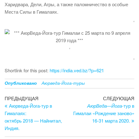
Харидвара, Дели, Агры, а также паломничество в особые
Места Силы в Гималаях.
‘
‘
‘
Shortlink for this post:
https://india.ved.bz/?p=621
Опубликовано
Аюрведа-Йога-туры
Навигация
Предыдущая
С
ПРЕДЫДУЩАЯ
СЛЕДУЮЩАЯ
запись
за
Аюрведа-Йога-тур в
АюрВеда
—
Йога
-тур в
по
Гималаях:
Гималаи «Рождение заново»
записям
октябрь 2018 — Найнитал,
16-31 марта 2020.
Индия.