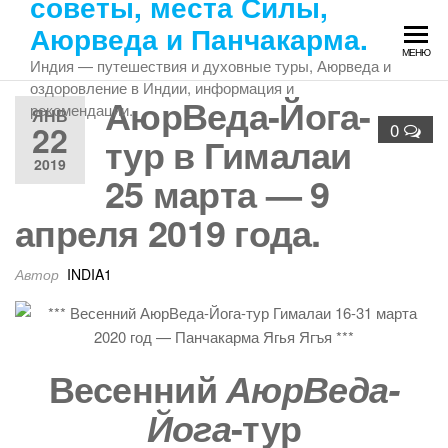
советы, места Силы,
Перейти
Аюрведа и Панчакарма.
к
МЕНЮ
содержимому
Индия — путешествия и духовные туры, Аюрведа и
оздоровление в Индии, информация и
АюрВеда-Йога-
рекомендации.
ЯНВ
22
0
тур в Гималаи
2019
25 марта — 9
апреля 2019 года.
Автор
INDIA1
Весенний
АюрВеда-
-тур
Йога