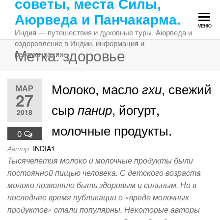
советы, места Силы,
Перейти
Аюрведа и Панчакарма.
к
МЕНЮ
содержимому
Индия — путешествия и духовные туры, Аюрведа и
оздоровление в Индии, информация и
Метка:
здоровье
рекомендации.
Молоко, масло
, свежий
гхи
МАР
27
сыр
, йогурт,
панир
2018
молочные продукты.
0
Автор
INDIA1
Тысячелетия молоко и молочные продукты были
постоянной пищью человека. С детского возраста
молоко позволяло быть здоровым и сильным. Но в
последнее время публикации о «вреде молочных
продуктов» стали популярны. Hекоторые авторы